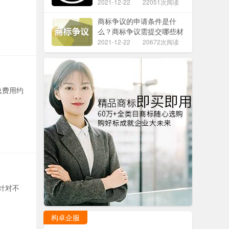
2021-12-22
22051次阅读
商标争议的申请条件是什
么？商标争议需提交哪些材
料？
2021-12-22
20672次阅读
总费用约
针对不
构卓企服