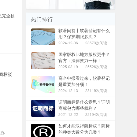
已完全核
热门排行
软著问答丨软著登记有什么
用？保护期限多久？
2024-12-06
28573次阅读
国家版权比地方版权更牛？
官方：法律效力一样！
2025-03-19
25526次阅读
商标驳
高企申报看过来，软著登记
是重要加分项！
2024-12-13
23119次阅读
证明商标是什么意思？证明
商标包含哪些权利？
2021-12-22
22194次阅读
如何才能取得商标权？商标
的种类大致分为几类？
何办