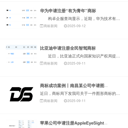
华为申请注册“有为青年”商标
构卓企服查询显示，近期，华为技术有限公司申请注册3枚“有为青年”商标，国际分类为科学仪器、广告销售，当前商标状态均为等待实质审查。此举表明华为正进···
商标新闻
2025-09-12
比亚迪申请注册全民智驾商标
近日，比亚迪正式向国家知识产权局提交了“全民智驾”商标的注册申请。该商标申请信息已在国家知识产权局官网公示，申请类别为第9类，涵盖电子产品、计算机···
商标新闻
2025-09-11
商标成功案例丨南昌某公司申请图形商标因近似被驳回，复审成功！
近日，商标局下发我司关于一件图形商标的驳回复审决定书。该商标在审查过程中，因与在先商标近似被商标局予以驳回，申请人委托我司代理向商标局提交驳回复审。一···
商标新闻
2025-09-11
苹果公司申请注册AppleEyeSight商标