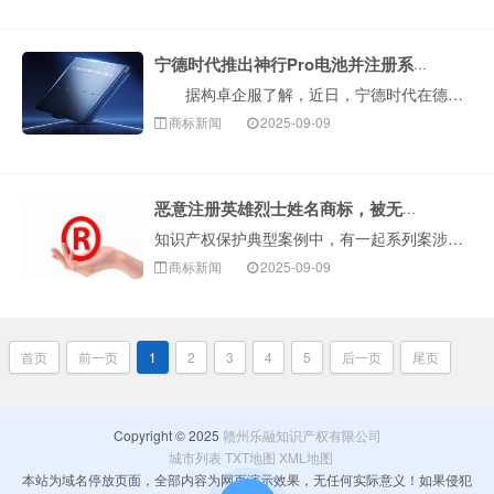
宁德时代推出神行Pro电池并注册系列商标
据构卓企服了解，近日，宁德时代在德国慕尼黑车展发布NP3.0电池安全技术平台，并推出首款磷酸铁锂动力电池‘神行Pro’。查询显示，宁德时代已申请注···
商标新闻
2025-09-09
恶意注册英雄烈士姓名商标，被无效！
知识产权保护典型案例中，有一起系列案涉及恶意注册英雄烈士姓名商标。据悉，部分企业或个人在果酒（含酒精）、葡萄酒、钓鱼用具、洗衣液等多个商品类别上申请注···
商标新闻
2025-09-09
首页
前一页
1
2
3
4
5
后一页
尾页
Copyright © 2025
赣州乐融知识产权有限公司
城市列表
TXT地图
XML地图
本站为域名停放页面，全部内容为网页演示效果，无任何实际意义！如果侵犯