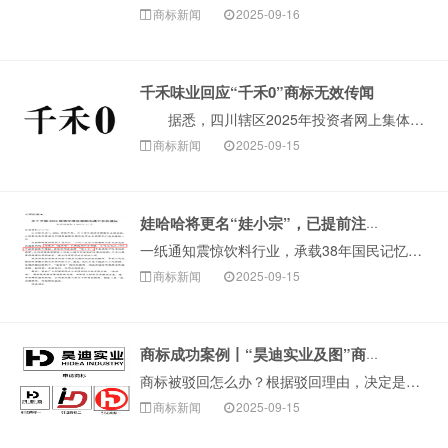
商标新闻
2025-09-16
千禾味业回应“千禾0”商标无效传闻
据悉，四川辖区2025年投资者网上集体接待日及半年报业绩说明会在线上举行。千禾味业相关负责人在回应投资者提问时表示，有关“千禾0”商标被宣告无效的···
商标新闻
2025-09-15
娃哈哈将更名“娃小宗”，已提前注册商标！
一纸通知震惊饮料行业，承载38年国民记忆的“娃哈哈”品牌可能即将告别舞台。9月12日，娃哈哈集团旗下杭州娃哈哈宏辉食品饮料有限···
商标新闻
2025-09-15
商标成功案例丨“昊迪实业及图”商标驳回复审成功
商标被驳回怎么办？根据驳回理由，决定是否申请驳回复审很关键。比如当商标因近似这种非绝对禁止性原因被驳回，可以尝试争取复审。今天，构卓给大家分享近期成功···
商标新闻
2025-09-15