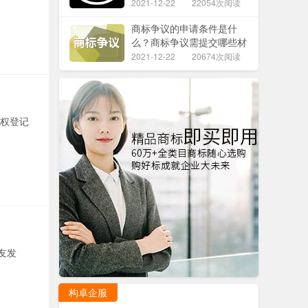
2021-12-22
22054次阅读
商标争议的申请条件是什
么？商标争议需提交哪些材
料？
2021-12-22
20674次阅读
作权登记
友发
构卓企服