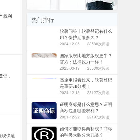
产权利
热门排行
软著问答丨软著登记有什么
用？保护期限多久？
2024-12-06
28580次阅读
国家版权比地方版权更牛？
官方：法律效力一样！
2025-03-19
25530次阅读
登记，
高企申报看过来，软著登记
是重要加分项！
2024-12-13
23127次阅读
证明商标是什么意思？证明
商标包含哪些权利？
2021-12-22
22197次阅读
如何才能取得商标权？商标
的种类大致分为几类？
呈现快速