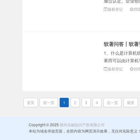
通过认定。企业创
版权登记
202
软著问答丨软著
1、什么是计算机
果而可以由计算机
版权登记
202
首页
前一页
1
2
3
4
后一页
尾页
Copyright © 2025
赣州乐融知识产权有限公司
本站为域名停放页面，全部内容为网页演示效果，无任何实际意义